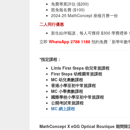
免費專業評估 ($200)
豁免報名費 ($100)
2024-25 MathConcept 座檯月曆一份
二人同行優惠
新生結伴報讀，每人可獲得 $300 學費禮券
立即
WhatsApp 2788 1188
預約免費「新學年數
*
指定課程：
Little First Steps
幼兒
常規課程
First Steps
幼稚園
常規課程
MC
幼兒奧數課程
香港小學至初中常規課程
MC 小學奧數課程
國際學校小學至初中常規課程
公開考試
常規課程
MC 網上課程
MathConcept X eGG Optical Boutique 期