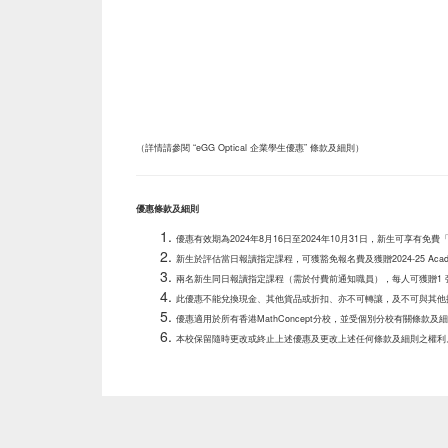
（詳情請參閱 “eGG Optical 企業學生優惠” 條款及細則）
優惠條款及細則
優惠有效期為2024年8月16日至2024年10月31日，新生可享有免
新生於評估當日報讀指定課程，可獲豁免報名費及獲贈2024-25 Acade
兩名新生同日報讀指定課程（需於付費前通知職員），每人可獲贈1 張
此優惠不能兌換現金、其他貨品或折扣、亦不可轉讓，及不可與其他
優惠適用於所有香港MathConcept分校，並受個別分校有關條款
本校保留隨時更改或終止上述優惠及更改上述任何條款及細則之權利