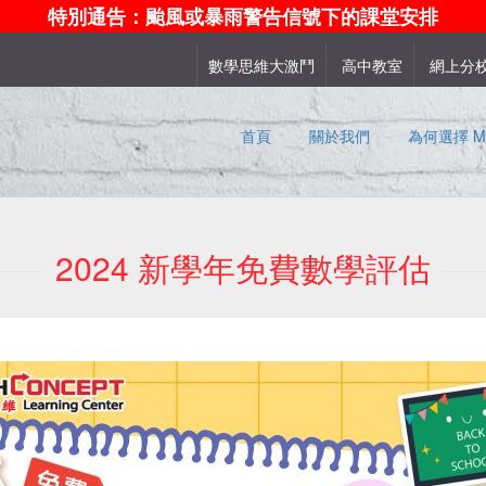
特別通告：颱風或暴雨警告信號下的課堂安排
數學思維大激鬥
高中教室
網上分
首頁
關於我們
為何選擇 Ma
2024 新學年免費數學評估