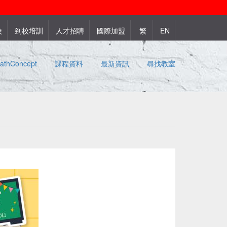
校
到校培訓
人才招聘
國際加盟
繁
EN
thConcept
課程資料
最新資訊
尋找教室