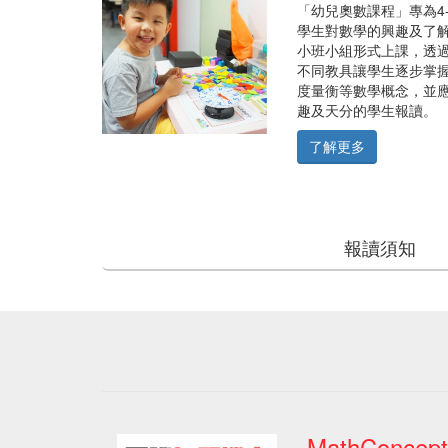
maths:To
「幼兒奧數課程」專為4
enrich
學生對數學的興趣及了
your
小班小組形式上課，透
knowledge
不同教具讓學生逐步掌
and
度量衡等數學概念，並
skills
趣及天分的學生報讀。
in
了解更多
maths,
to
enhance
your
confidence
報讀須知
level,
MathConcept
seek
services
Sharpen
from
your
MathConcept.
skills
in
The
math
online
concept
tutors
MathConcept
have
is
customised
MathConc
an