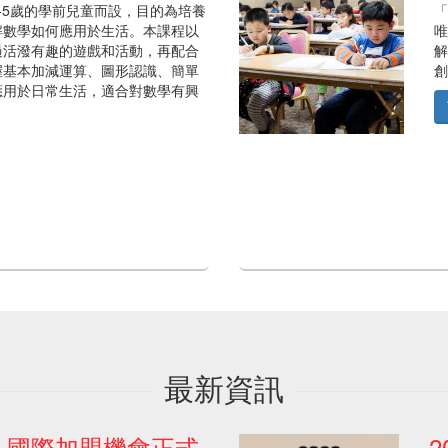
-5歲的學前兒童而設，目的為培養
「
解數學如何應用於生活。本課程以
唯
過活潑有趣的遊戲和活動，再配合
解
握基本加減運算、圖形認識、簡單
創
應用於日常生活，適合對數學有興
最新資訊
ept 國際加盟機會正式
2