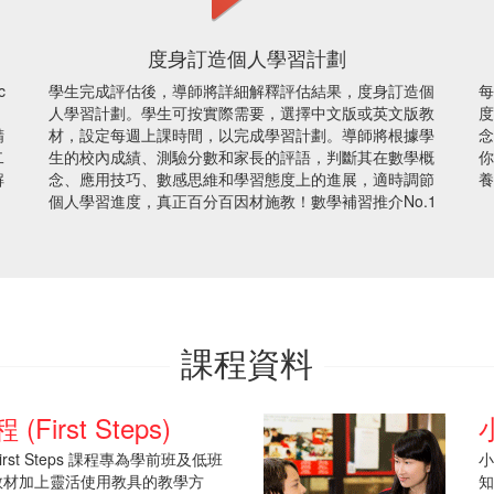
度身訂造個人學習計劃
c
學生完成評估後，導師將詳細解釋評估結果，度身訂造個
每
人學習計劃。學生可按實際需要，選擇中文版或英文版教
度
精
材，設定每週上課時間，以完成學習計劃。導師將根據學
念
二
生的校內成績、測驗分數和家長的評語，判斷其在數學概
你
解
念、應用技巧、數感思維和學習態度上的進展，適時調節
養
個人學習進度，真正百分百因材施教！數學補習推介No.1
課程資料
irst Steps)
le First Steps 課程專為學前班及低班
小
教材加上靈活使用教具的教學方
知