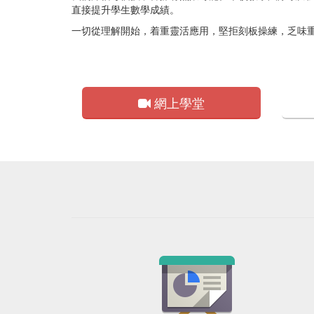
直接提升學生數學成績。
一切從理解開始，着重靈活應用，堅拒刻板操練，乏味重
MathConcept
網上學堂
Sharpen
your
skills
in
math
concept
MathConcept
is
an
online
teaching
center
with
the
motto