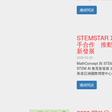
higher
solving
secondary
sums
繼續閱讀
or
and
for
practising
international
more
exams.
of
Their
them
STEMSTAR X
teaching
until
strategy
手合作 推動香
you
is
can
新發展
a
solve
combination
2026-03-20
each
of
and
MathConcept 與 
your
every
STEM AI 教育新發展 2
verbal
sum.
香港亞洲國際博覽中心與全
as
Later
well
on,
繼續閱讀
as
they
mental
come
and
up
written
with
skills.
verbal