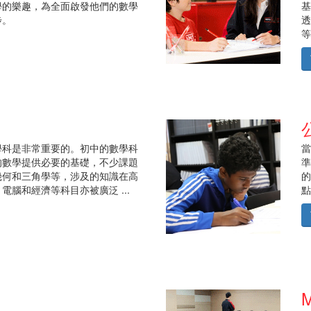
學的樂趣，為全面啟發他們的數學
基
步。
透
等
學科是非常重要的。初中的數學科
當
的數學提供必要的基礎，不少課題
準
幾何和三角學等，涉及的知識在高
的
腦和經濟等科目亦被廣泛 ...
點