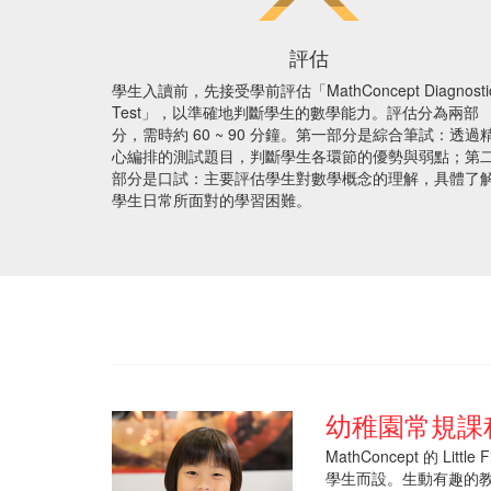
to
help
評估
students
in
學生入讀前，先接受學前評估「MathConcept Diagnosti
mathematics.
Test」，以準確地判斷學生的數學能力。評估分為兩部
They
分，需時約 60 ~ 90 分鐘。第一部分是綜合筆試：透過
entertain
心編排的測試題目，判斷學生各環節的優勢與弱點；第
students
部分是口試：主要評估學生對數學概念的理解，具體了
from
學生日常所面對的學習困難。
several
standards,
be
it
kindergarten,
primary
school,
higher
secondary
or
幼稚園常規課程 (F
for
international
MathConcept 的 Litt
exams.
學生而設。生動有趣的