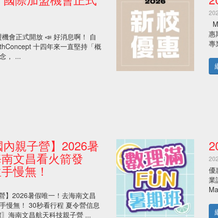
20
M
惠
際加盟機會正式開放 📣 好消息啊！ 自
專
thConcept 十四年來一直堅持「概
 ...
國內親子營】2026暑
2
海南文昌看火箭發
20
位手慢無！
優
業
Ma
營】2026暑假唯一！去海南文昌
慢無！ 30秒看行程 夏令營信息
〗海南文昌航天科技親子營 ...