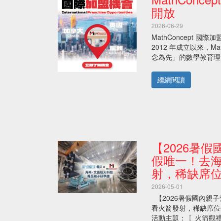
the
online
開放
study
teaching
in
2026-06-29
center
various
with
MathConcept 國
portions.
the
2012 年成立以來，Ma
They
motto
念為先」的數學教育理念，
start
to
with
help
clearing
繼續閱讀
students
the
in
concepts.
mathematics.
After
They
a
entertain
student
students
has
【2026暑假
from
proper
several
假唯一！去
grab
standards,
on
射，稀缺席
be
the
it
2026-05-01
topic,
kindergarten,
they
【2026暑假國內親子
primary
move
看火箭發射，稀缺席位手
school,
to
活動主題： 〖火箭觀禮