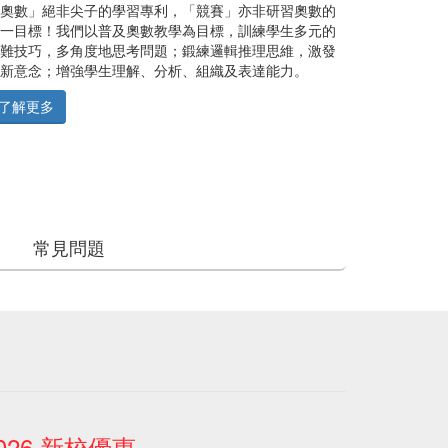
奧數」絕非尖子的學習專利，「競賽」亦非研習奧數的
一目標！我們以普及奧數教學為目標，訓練學生多元的
難技巧，多角度地思考問題；鍛練邏輯推理思維，激發
新意念；增強學生理解、分析、組織及表達能力。
了解更多
常見問題
026 新校優惠