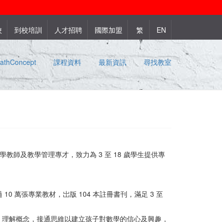
校
到校培訓
人才招聘
國際加盟
繁
EN
thConcept
課程資料
最新資訊
尋找教室
學教師及教學管理專才，致力為 3 至 18 歲學生提供專
。
 萬張專業教材，岀版 104 本註冊書刊，滿足 3 至
，理解概念，接通思維以建立孩子對數學的信心及興趣，