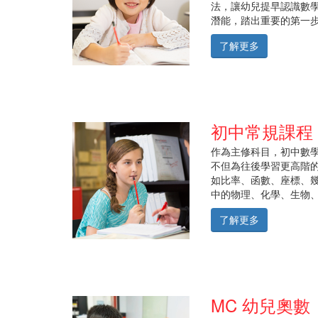
Their
法，讓幼兒提早認識數
teaching
潛能，踏出重要的第一
strategy
了解更多
is
a
combination
of
your
verbal
初中常規課程
as
well
作為主修科目，初中數
as
不但為往後學習更高階
mental
如比率、函數、座標、
and
中的物理、化學、生物、電
written
skills.
了解更多
Enhance
your
level
of
confidence
MC 幼兒奧數
in